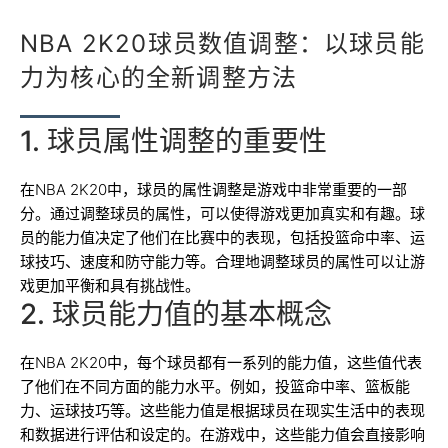
NBA 2K20球员数值调整：以球员能
力为核心的全新调整方法
1. 球员属性调整的重要性
在NBA 2K20中，球员的属性调整是游戏中非常重要的一部
分。通过调整球员的属性，可以使得游戏更加真实和有趣。球
员的能力值决定了他们在比赛中的表现，包括投篮命中率、运
球技巧、速度和防守能力等。合理地调整球员的属性可以让游
戏更加平衡和具有挑战性。
2. 球员能力值的基本概念
在NBA 2K20中，每个球员都有一系列的能力值，这些值代表
了他们在不同方面的能力水平。例如，投篮命中率、篮板能
力、运球技巧等。这些能力值是根据球员在现实生活中的表现
和数据进行评估和设定的。在游戏中，这些能力值会直接影响