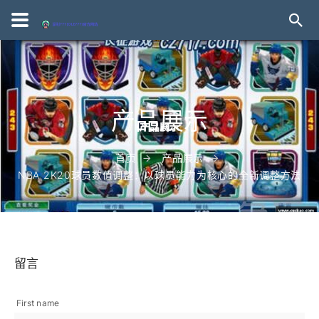
产品展示
首页
产品展示
NBA 2K20球员数值调整：以球员能力为核心的全新调整方法
留言
First name