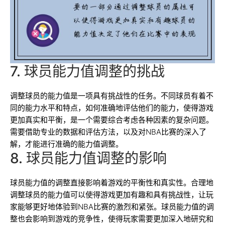
7. 球员能力值调整的挑战
调整球员的能力值是一项具有挑战性的任务。不同球员有着不
同的能力水平和特点，如何准确地评估他们的能力，使得游戏
更加真实和平衡，是一个需要综合考虑各种因素的复杂问题。
需要借助专业的数据和评估方法，以及对NBA比赛的深入了
解，才能进行准确的能力值调整。
8. 球员能力值调整的影响
球员能力值的调整直接影响着游戏的平衡性和真实性。合理地
调整球员的能力值可以使得游戏更加有趣和具有挑战性，让玩
家能够更好地体验到NBA比赛的激烈和紧张。球员能力值的调
整也会影响到游戏的竞争性，使得玩家需要更加深入地研究和