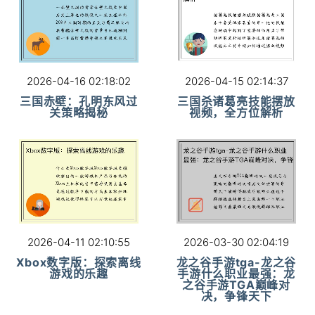
2026-04-16 02:18:02
2026-04-15 02:14:37
三国赤壁：孔明东风过
三国杀诸葛亮技能摆放
关策略揭秘
视频，全方位解析
2026-04-11 02:10:55
2026-03-30 02:04:19
Xbox数字版：探索离线
龙之谷手游tga-龙之谷
游戏的乐趣
手游什么职业最强：龙
之谷手游TGA巅峰对
决，争锋天下