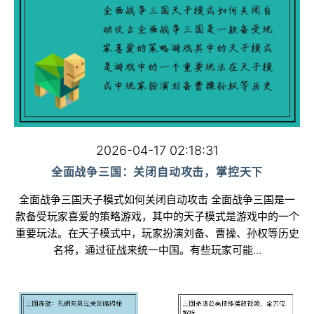
2026-04-17 02:18:31
全面战争三国：关闭自动攻击，掌控天下
全面战争三国天子模式如何关闭自动攻击 全面战争三国是一
款备受玩家喜爱的策略游戏，其中的天子模式是游戏中的一个
重要玩法。在天子模式中，玩家扮演刘备、曹操、孙权等历史
名将，通过征战来统一中国。有些玩家可能...