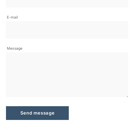
E-mail
Message
Send message