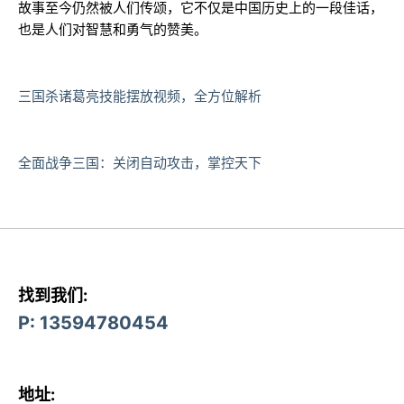
故事至今仍然被人们传颂，它不仅是中国历史上的一段佳话，
也是人们对智慧和勇气的赞美。
三国杀诸葛亮技能摆放视频，全方位解析
全面战争三国：关闭自动攻击，掌控天下
找到我们:
P: 13594780454
地址: