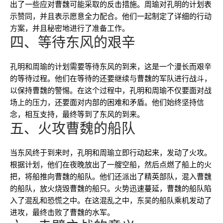
出了一些应对曹魏可能采取的反击措施。周瑜对孔明的计划表
示赞同，并且表示愿意全力配合。他们一起制定了详细的行动
方案，并且秘密地进行了准备工作。
四、等待东风的艰辛
孔明和周瑜的计划需要等待东风的到来，这是一个漫长而艰辛
的等待过程。他们在等待的还要继续与曹魏的军队进行战斗，
以保持曹魏的警惕。在这个过程中，孔明和周瑜不仅要面对战
场上的压力，还要面对内部的困难和矛盾。他们始终坚持信
念，相互支持，最终等到了东风的到来。
五、火攻曹魏的船队
当东风终于到来时，孔明和周瑜立即行动起来，发动了火攻。
根据计划，他们在夜晚放出了一艘空船，然后点燃了船上的火
把，将船推向曹魏的船队。他们还派出了精英部队，混入曹魏
的船队，放火烧毁曹魏的船只。火势迅速蔓延，曹魏的船队陷
入了混乱和恐慌之中。在这混乱之中，东吴的船队乘机发动了
进攻，最终击败了曹魏的水军。